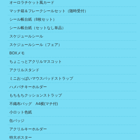
オーロラチケット風カード
マッチ箱＆フレークシールセット（随時受付）
シール帳台紙（8枚セット）
シール帳台紙（セットなし単品）
スケジュールシール
スケジュールシール（フェア）
BOXメモ
ちょこっとアクリルマスコット
アクリルスタンド
ミニおっぱいマウスパッドストラップ
ハメパチキーホルダー
もちもちクッションストラップ
不織布バッグ A4横(マチ付)
小ロット色紙
缶バッジ
アクリルキーホルダー
特大ポスター