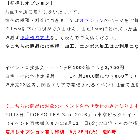
【箔押しオプション】
片面1ヶ所に箔押しをいたします。
箔色の種類・料金につきましては
オプション
のページをご
※1mm以下の再現ができません。また1mmほどのズレが
※必ず
原稿作成方法
をよく読んでご入稿ください。
※こちらの商品には空押し加工、エンボス加工はご利用に
イベント直接搬入・・・1ヶ所
1000部
につき
2,750円
自宅・その他指定場所・・・1ヶ所
1000部
につき
860円
※
※東京23区内、関西エリアで開催されるイベントは全て直
※こちらの商品は対象のイベント合わせ受付のみとなりま
9月13日「TOKYO FES Sep. 2026」（東京ビッグサ
（イベント直接搬入または9月11」日(金)ご自宅・その他
箔押しオプション有り締切：8月25日(火) 朝8時