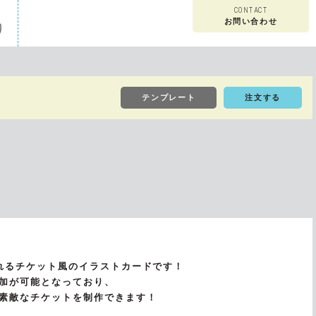
CONTACT
お問い合わせ
り
早割・特急印刷について
フルカラー中トジセット
チケット風カード
テンプレート
注文する
原稿作成方法
カバー付きコミックスセット
ホログラムチェキ風カード
よくあるご質問
スケジュールシール（フェア）
れるチケット風のイラストカードです！
こちら
加が可能となっており、
ミニおっぱいマウスパッドストラップ
素敵なチケットを制作できます！