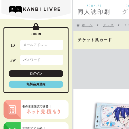
BOOKLET
G
KANBI LIVRE
同人誌印刷
グ
ホーム
グッズ
チ
LOGIN
チケット風カード
初めての方へ
ベーシックセット
”ためしてリーブル
ID
PW
お支払いについて
折り本セット
オーロラチケット
ログイン
無料会員登録
入稿前チェック
ハードカバーブッ
オーロラチェキ風
オプション一覧
特
シール帳台紙（8