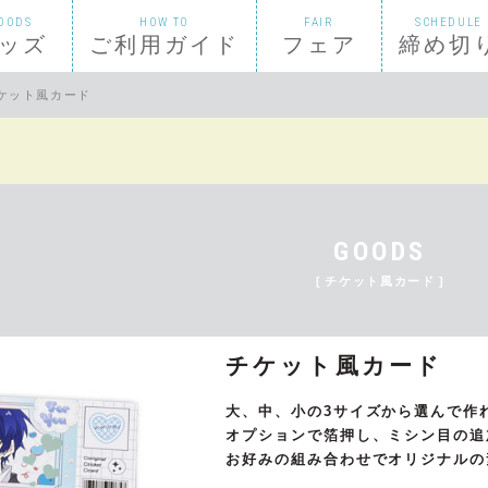
OODS
HOW TO
FAIR
SCHEDULE
ッズ
ご利用ガイド
フェア
締め切
ケット風カード
”イラストカード
入稿方法
フルカラーセット
”ためしてリーブル”ステッカー
GOODS
風カード
納品について
シンプル小説セット
チェキ風カード
チケット風カード
クセット
カード
ダウンロード
スケジュールシール
チケット風カード
大、中、小の3サイズから選んで作
殊紙一覧
セット比較表
特殊仕様の本の見積もりやご相談は
オプションで箔押し、ミシン目の追
枚セット）
シール帳台紙（セットなし単品）
お好みの組み合わせでオリジナルの