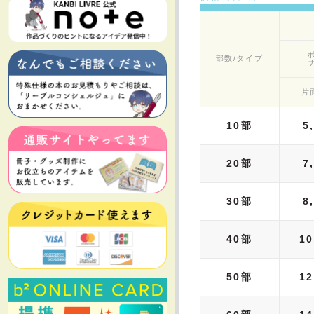
部数/タイプ
片
10部
5
20部
7
30部
8
40部
10
50部
12