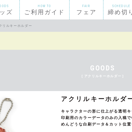
OODS
HOW TO
FAIR
SCHEDULE
ッズ
ご利用ガイド
フェア
締め切
クリルキーホルダー
”イラストカード
入稿方法
フルカラーセット
”ためしてリーブル”ステッカー
GOODS
風カード
納品について
シンプル小説セット
チェキ風カード
アクリルキーホルダー
クセット
カード
ダウンロード
スケジュールシール
アクリルキーホルダ
キャラクターの形に仕上がる透明キ
殊紙一覧
セット比較表
特殊仕様の本の見積もりやご相談は
印刷用のカラーデータのみの入稿で
枚セット）
シール帳台紙（セットなし単品）
めんどうな白刷データ＆カット位置