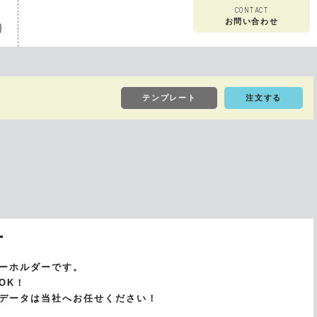
CONTACT
お問い合わせ
り
早割・特急印刷について
フルカラー中トジセット
チケット風カード
テンプレート
注文する
原稿作成方法
カバー付きコミックスセット
ホログラムチェキ風カード
よくあるご質問
スケジュールシール（フェア）
ー
ーホルダーです。
こちら
OK！
ミニおっぱいマウスパッドストラップ
データは当社へお任せください！