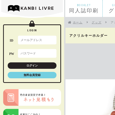
BOOKLET
G
KANBI LIVRE
同人誌印刷
グ
ホーム
グッズ
ア
LOGIN
アクリルキーホルダー
初めての方へ
ベーシックセット
”ためしてリーブル
ID
PW
お支払いについて
折り本セット
オーロラチケット
ログイン
無料会員登録
入稿前チェック
ハードカバーブッ
オーロラチェキ風
オプション一覧
特
シール帳台紙（8