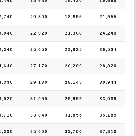
5,440
18,680
16,430
19,669
7,740
20,800
18,895
21,955
0,040
22,920
21,360
24,240
2,340
25,050
23,825
26,534
4,640
27,170
26,290
28,820
6,330
29,130
28,145
30,944
8,020
31,090
29,999
33,069
9,710
33,040
31,855
35,185
1,390
35,000
33,700
37,310