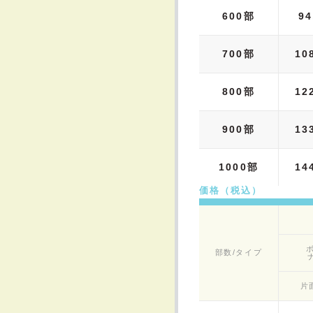
600部
94
700部
10
800部
12
900部
13
1000部
14
価格（税込）
部数/タイプ
片